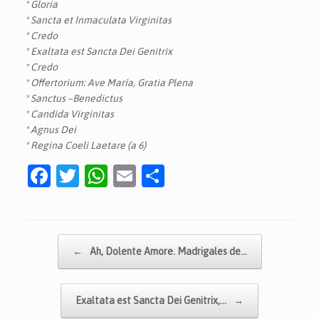
* Gloria
* Sancta et Inmaculata Virginitas
* Credo
* Exaltata est Sancta Dei Genitrix
* Credo
* Offertorium: Ave María, Gratia Plena
* Sanctus –Benedictus
* Candida Virginitas
* Agnus Dei
* Regina Coeli Laetare (a 6)
F
T
W
E
C
a
w
h
m
o
c
itt
at
ai
m
e
er
s
l
p
Navegador de artículos
←
Ah, Dolente Amore. Madrigales de…
b
A
ar
o
p
tir
Exaltata est Sancta Dei Genitrix,…
→
o
p