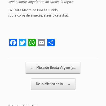
super choros angelorum ad caelestia regna.
La Santa Madre de Dios ha subido,
sobre coros de ángeles, al reino celestial.
F
T
W
E
C
a
w
h
m
o
c
itt
at
ai
m
e
er
s
l
p
Navegador de artículos
←
Missa de Beata Virgine (a…
b
A
ar
o
p
tir
De la Mística en la…
→
o
p
k