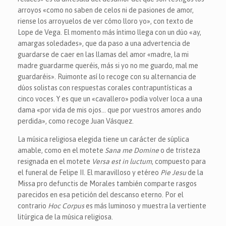
arroyos «como no saben de celos ni de pasiones de amor,
riense los arroyuelos de ver cómo lloro yo», con texto de
Lope de Vega. El momento más íntimo llega con un dúo «ay,
amargas soledades», que da paso a una advertencia de
guardarse de caer en las llamas del amor «madre, la mi
madre guardarme queréis, más si yo no me guardo, mal me
guardaréis». Ruimonte así lo recoge con su alternancia de
dúos solistas con respuestas corales contrapuntísticas a
cinco voces. Y es que un «cavallero» podía volver loca a una
dama «por vida de mis ojos… que por vuestros amores ando
perdida», como recoge Juan Vásquez.
La música religiosa elegida tiene un carácter de súplica
amable, como en el motete
Sana me Domine
o de tristeza
resignada en el motete
Versa est in luctum
, compuesto para
el funeral de Felipe II. El maravilloso y etéreo
Pie Jesu
de la
Missa pro defunctis de Morales también comparte rasgos
parecidos en esa petición del descanso eterno. Por el
contrario
Hoc Corpus
es más luminoso y muestra la vertiente
litúrgica de la música religiosa.