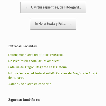
e
er
s
l
p
Navegador de artículos
←
O virtus sapientiae, de Hildegard…
b
A
ar
o
p
tir
In Hora Sexta y Full…
→
o
p
k
Entradas Recientes
Estrenamos nuevo repertorio: «Mosaico»
Mosaico: música coral de las Américas
Catalina de Aragón: Regente de Inglaterra
In Hora Sexta en el festival «ALMA, Catalina de Aragón» de Alcalá
de Henares
«Oratio» de nuevo en concierto
Síguenos también en: