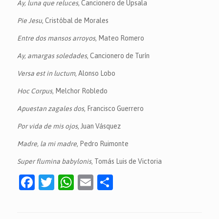
Ay, luna que reluces
, Cancionero de Upsala
Pie Jesu
, Cristóbal de Morales
Entre dos mansos arroyos
, Mateo Romero
Ay, amargas soledades
, Cancionero de Turín
Versa est in luctum
, Alonso Lobo
Hoc Corpus
, Melchor Robledo
Apuestan zagales dos
, Francisco Guerrero
Por vida de mis ojos
, Juan Vásquez
Madre, la mi madre
, Pedro Ruimonte
Super flumina babylonis
, Tomás Luis de Victoria
F
T
W
E
C
a
w
h
m
o
c
itt
at
ai
m