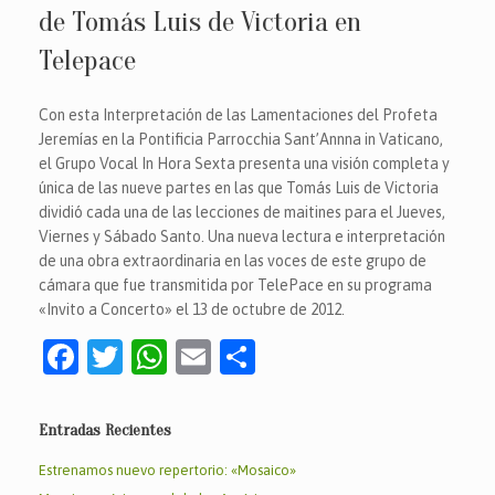
de Tomás Luis de Victoria en
Telepace
Con esta Interpretación de las Lamentaciones del Profeta
Jeremías en la Pontificia Parrocchia Sant’Annna in Vaticano,
el Grupo Vocal In Hora Sexta presenta una visión completa y
única de las nueve partes en las que Tomás Luis de Victoria
dividió cada una de las lecciones de maitines para el Jueves,
Viernes y Sábado Santo. Una nueva lectura e interpretación
de una obra extraordinaria en las voces de este grupo de
cámara que fue transmitida por TelePace en su programa
«Invito a Concerto» el 13 de octubre de 2012.
F
T
W
E
C
a
w
h
m
o
c
itt
at
ai
m
Entradas Recientes
e
er
s
l
p
Estrenamos nuevo repertorio: «Mosaico»