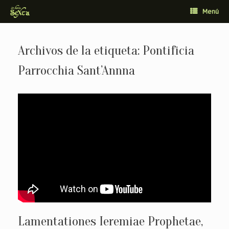
Saltar
Menú
al
contenido
Archivos de la etiqueta:
Pontificia
Parrocchia Sant’Annna
Lamentationes Ieremiae Prophetae,