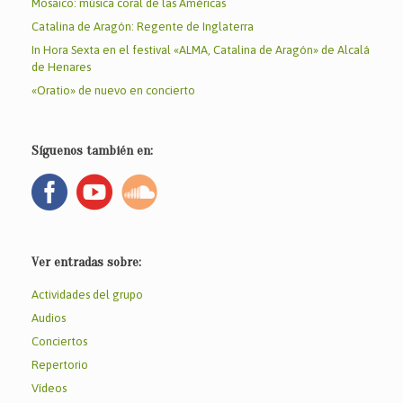
b
A
ar
Mosaico: música coral de las Américas
o
p
tir
Catalina de Aragón: Regente de Inglaterra
In Hora Sexta en el festival «ALMA, Catalina de Aragón» de Alcalá
o
p
de Henares
k
«Oratio» de nuevo en concierto
Síguenos también en:
Ver entradas sobre:
Actividades del grupo
Audios
Conciertos
Repertorio
Vídeos