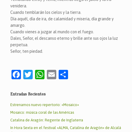
venidera.
Cuando temblarán los cielos y la tierra.
Día aquél, día de ira, de calamidad y miseria, día grande y
amargo.
Cuando vienes a juzgar al mundo con el fuego.
Dales, Señor, el descanso eterno y brille ante sus ojos la luz
perpetua.
Señor, ten piedad.
F
T
W
E
C
a
w
h
m
o
c
itt
at
ai
m
Entradas Recientes
e
er
s
l
p
Estrenamos nuevo repertorio: «Mosaico»
b
A
ar
Mosaico: música coral de las Américas
o
p
tir
Catalina de Aragón: Regente de Inglaterra
In Hora Sexta en el festival «ALMA, Catalina de Aragón» de Alcalá
o
p