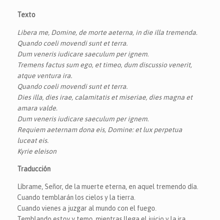
Texto
Libera me, Domine, de morte aeterna, in die illa tremenda.
Quando coeli movendi sunt et terra.
Dum veneris iudicare saeculum per ignem.
Tremens factus sum ego, et timeo, dum discussio venerit,
atque ventura ira.
Quando coeli movendi sunt et terra.
Dies illa, dies irae, calamitatis et miseriae, dies magna et
amara valde.
Dum veneris iudicare saeculum per ignem.
Requiem aeternam dona eis, Domine: et lux perpetua
luceat eis.
Kyrie eleison
Traducción
Líbrame, Señor, de la muerte eterna, en aquel tremendo día.
Cuando temblarán los cielos y la tierra.
Cuando vienes a juzgar al mundo con el fuego.
Temblando estoy y temo, mientras llega el juicio y la ira