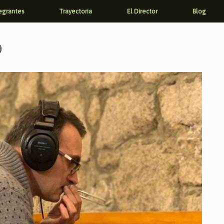
egrantes
Trayectoria
El Director
Blog
9