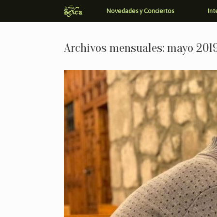
Saltar
Novedades y Conciertos
Int
al
contenido
Archivos mensuales:
mayo 201