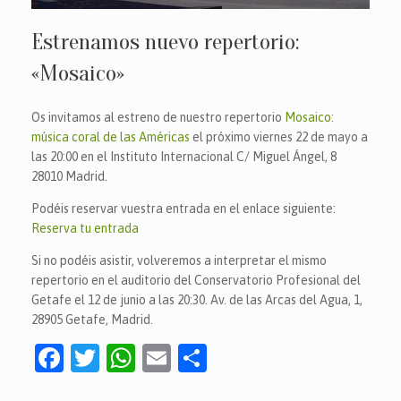
Estrenamos nuevo repertorio:
«Mosaico»
Os invitamos al estreno de nuestro repertorio
Mosaico:
música coral de las Américas
el próximo viernes 22 de mayo a
las 20:00 en el Instituto Internacional C/ Miguel Ángel, 8
28010 Madrid.
Podéis reservar vuestra entrada en el enlace siguiente:
Reserva tu entrada
Si no podéis asistir, volveremos a interpretar el mismo
repertorio en el auditorio del Conservatorio Profesional del
Getafe el 12 de junio a las 20:30. Av. de las Arcas del Agua, 1,
28905 Getafe, Madrid.
F
T
W
E
C
a
w
h
m
o