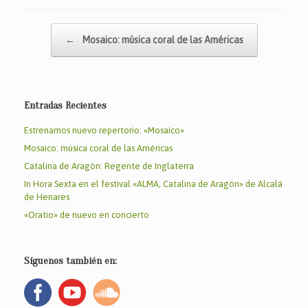
c
itt
at
ai
m
e
er
s
l
p
Navegador de artículos
←
Mosaico: música coral de las Américas
b
A
ar
o
p
tir
o
p
Entradas Recientes
k
Estrenamos nuevo repertorio: «Mosaico»
Mosaico: música coral de las Américas
Catalina de Aragón: Regente de Inglaterra
In Hora Sexta en el festival «ALMA, Catalina de Aragón» de Alcalá
de Henares
«Oratio» de nuevo en concierto
Síguenos también en: