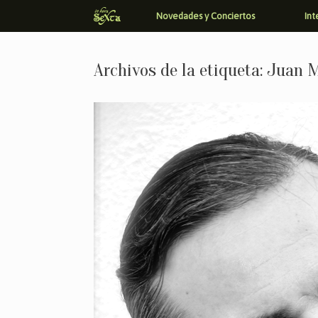
Saltar
Novedades y Conciertos
Int
al
contenido
Archivos de la etiqueta:
Juan M