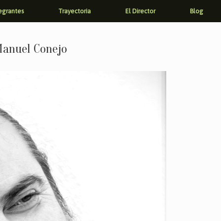
egrantes
Trayectoria
El Director
Blog
anuel Conejo