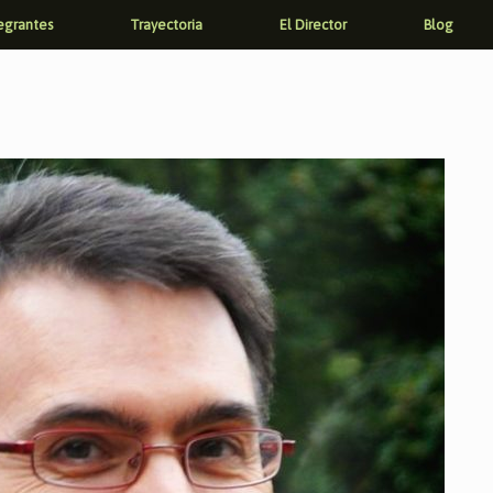
egrantes
Trayectoria
El Director
Blog