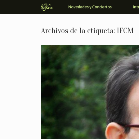
Saltar
Novedades y Conciertos
Int
al
contenido
Archivos de la etiqueta:
IFCM