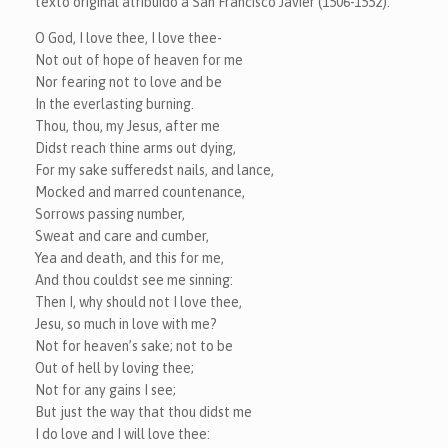
texto original atribuido a San Francisco Javier (1506-1552).
O God, I love thee, I love thee-
Not out of hope of heaven for me
Nor fearing not to love and be
In the everlasting burning.
Thou, thou, my Jesus, after me
Didst reach thine arms out dying,
For my sake sufferedst nails, and lance,
Mocked and marred countenance,
Sorrows passing number,
Sweat and care and cumber,
Yea and death, and this for me,
And thou couldst see me sinning:
Then I, why should not I love thee,
Jesu, so much in love with me?
Not for heaven’s sake; not to be
Out of hell by loving thee;
Not for any gains I see;
But just the way that thou didst me
I do love and I will love thee: