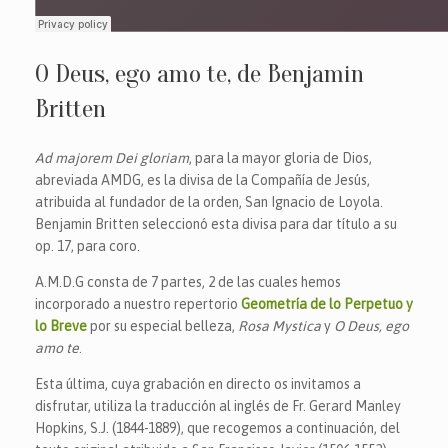
O Deus, ego amo te, de Benjamin
Britten
Ad majorem Dei gloriam
, para la mayor gloria de Dios,
abreviada AMDG, es la divisa de la Compañía de Jesús,
atribuida al fundador de la orden, San Ignacio de Loyola.
Benjamin Britten seleccionó esta divisa para dar título a su
op. 17, para coro.
A.M.D.G consta de 7 partes, 2 de las cuales hemos
incorporado a nuestro repertorio
Geometría de lo Perpetuo y
lo Breve
por su especial belleza,
Rosa Mystica
y
O Deus, ego
amo te
.
Esta última, cuya grabación en directo os invitamos a
disfrutar, utiliza la traducción al inglés de Fr. Gerard Manley
Hopkins, S.J. (1844-1889), que recogemos a continuación, del