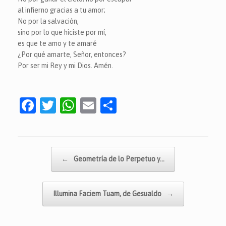
al infierno gracias a tu amor;
No por la salvación,
sino por lo que hiciste por mí,
es que te amo y te amaré
¿Por qué amarte, Señor, entonces?
Por ser mi Rey y mi Dios. Amén.
F
T
W
E
C
a
w
h
m
o
c
itt
at
ai
m
e
er
s
l
p
Navegador de artículos
←
Geometría de lo Perpetuo y…
b
A
ar
o
p
tir
Illumina Faciem Tuam, de Gesualdo
→
o
p
k