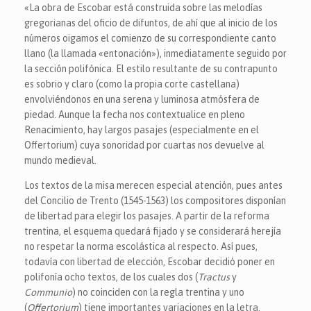
«La obra de Escobar está construida sobre las melodías
gregorianas del oficio de difuntos, de ahí que al inicio de los
números oigamos el comienzo de su correspondiente canto
llano (la llamada «entonación»), inmediatamente seguido por
la sección polifónica. El estilo resultante de su contrapunto
es sobrio y claro (como la propia corte castellana)
envolviéndonos en una serena y luminosa atmósfera de
piedad. Aunque la fecha nos contextualice en pleno
Renacimiento, hay largos pasajes (especialmente en el
Offertorium) cuya sonoridad por cuartas nos devuelve al
mundo medieval.
Los textos de la misa merecen especial atención, pues antes
del Concilio de Trento (1545-1563) los compositores disponían
de libertad para elegir los pasajes. A partir de la reforma
trentina, el esquema quedará fijado y se considerará herejía
no respetar la norma escolástica al respecto. Así pues,
todavía con libertad de elección, Escobar decidió poner en
polifonía ocho textos, de los cuales dos (
Tractus
y
Communio
) no coinciden con la regla trentina y uno
(
Offertorium
) tiene importantes variaciones en la letra.