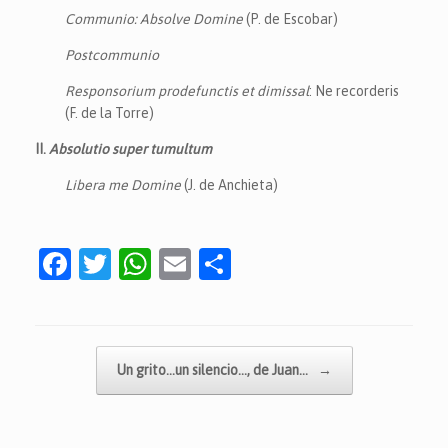
Communio: Absolve Domine
(P. de Escobar)
Postcommunio
Responsorium prodefunctis et dimissal
: Ne recorderis
(F. de la Torre)
II.
Absolutio super tumultum
Libera me Domine
(J. de Anchieta)
F
T
W
E
C
a
w
h
m
o
c
itt
at
ai
m
e
er
s
l
p
Navegador de artículos
Un grito…un silencio…, de Juan…
→
b
A
ar
o
p
tir