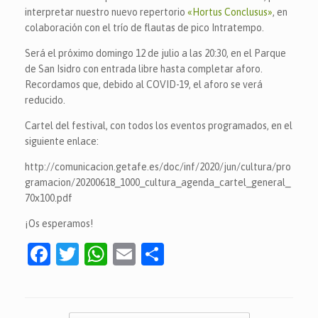
interpretar nuestro nuevo repertorio
«Hortus Conclusus»
, en
colaboración con el trío de flautas de pico Intratempo.
Será el próximo domingo 12 de julio a las 20:30, en el Parque
de San Isidro con entrada libre hasta completar aforo.
Recordamos que, debido al COVID-19, el aforo se verá
reducido.
Cartel del festival, con todos los eventos programados, en el
siguiente enlace:
http://comunicacion.getafe.es/doc/inf/2020/jun/cultura/pro
gramacion/20200618_1000_cultura_agenda_cartel_general_
70x100.pdf
¡Os esperamos!
F
T
W
E
C
a
w
h
m
o
c
itt
at
ai
m