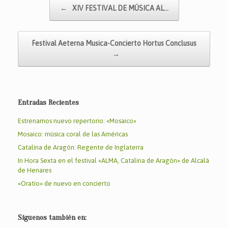
e
er
s
l
p
Navegador de artículos
←
XIV FESTIVAL DE MÚSICA AL…
b
A
ar
o
p
tir
Festival Aeterna Musica-Concierto Hortus Conclusus
o
p
→
k
Entradas Recientes
Estrenamos nuevo repertorio: «Mosaico»
Mosaico: música coral de las Américas
Catalina de Aragón: Regente de Inglaterra
In Hora Sexta en el festival «ALMA, Catalina de Aragón» de Alcalá
de Henares
«Oratio» de nuevo en concierto
Síguenos también en: